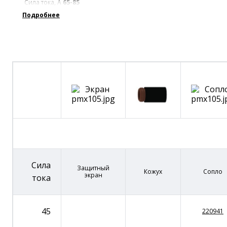
Сила тока, А
65-85
Подробнее
Сила
Защитный
Кожух
Сопло
экран
тока
45
220941