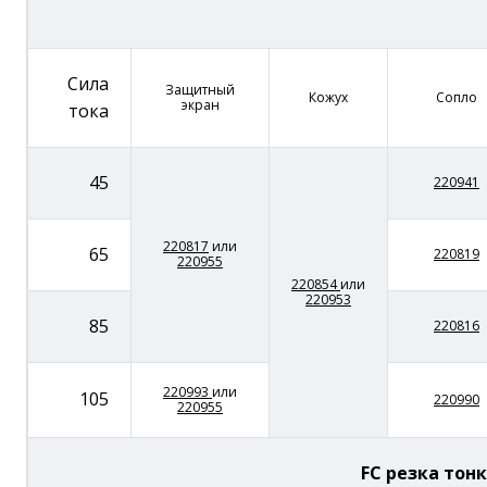
Сила
Защитный
Кожух
Сопло
экран
тока
45
220941
220817
или
65
220819
220955
220854
или
220953
85
220816
220993
или
105
220990
220955
FC резка тон