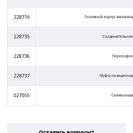
228716
Основной корпус механизи
228735
Соединительная 
228736
Переходно
228737
Муфта позициони
027055
Силиконова
Остались вопросы?