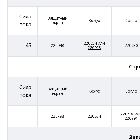
Сила
Защитный
Кожух
Сопло
экран
тока
220854
или
45
220948
220930
220953
Стр
Сила
Защитный
Кожух
Сопло
экран
тока
220797
ил
220798
220854
220991
Запа