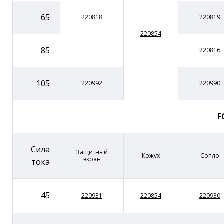
65
220818
220819
220854
85
220816
105
220992
220990
F
Сила
Защитный
Кожух
Сопло
экран
тока
45
220931
220854
220930