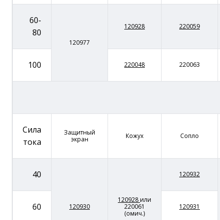
60-
120928
220059
80
120977
100
220048
220063
Сила
Защитный
Кожух
Сопло
экран
тока
40
120932
120928
или
60
120930
220061
120931
(омич.)