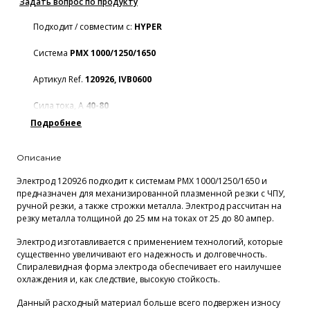
Задать вопрос по продукту
Подходит / совместим с:
HYPER
Система
PMX 1000/1250/1650
Артикул Ref.
120926, IVB0600
Сила тока, А
40-80
Подробнее
Описание
Электрод 120926 подходит к системам PMX 1000/1250/1650 и
предназначен для механизированной плазменной резки с ЧПУ,
ручной резки, а также строжки металла. Электрод рассчитан на
резку металла толщиной до 25 мм на токах от 25 до 80 ампер.
Электрод изготавливается с применением технологий, которые
существенно увеличивают его надежность и долговечность.
Спиралевидная форма электрода обеспечивает его наилучшее
охлаждения и, как следствие, высокую стойкость.
Данный расходный материал больше всего подвержен износу