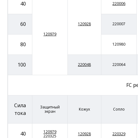
40
220006
60
120928
220007
120979
80
120980
100
220048
220064
FC р
Сила
Защитный
Кожух
Сопло
экран
тока
120979
40
120928
220329
220325