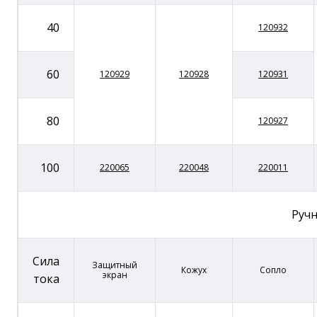
40
120932
60
120929
120928
120931
80
120927
100
220065
220048
220011
Ручн
Сила
Защитный
Кожух
Сопло
экран
тока