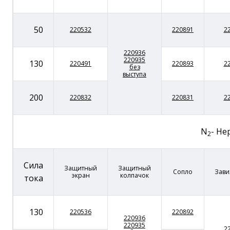
50
220532
220891
2
220936
220935
130
220491
220893
2
без
выступа
200
220832
220831
2
N
- Не
2
Сила
Защитный
Защитный
Сопло
Зави
экран
колпачок
тока
130
220536
220892
220936
220935
2