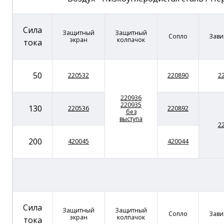
Сила
Защитный
Защитный
Сопло
Зави
экран
колпачок
тока
50
220532
220890
2
220936
220935
130
220536
220892
без
выступа
2
200
420045
420044
Сила
Защитный
Защитный
Сопло
Зави
экран
колпачок
тока