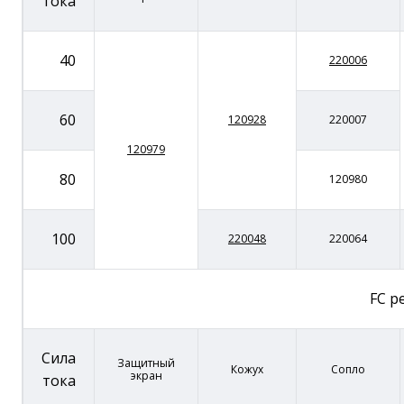
тока
40
220006
60
120928
220007
120979
80
120980
100
220048
220064
FC р
Сила
Защитный
Кожух
Сопло
экран
тока