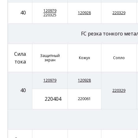
120979
40
120928
220329
220325
FC резка тонкого мета
Сила
Защитный
Кожух
Сопло
экран
тока
120979
120928
40
220329
220404
220061