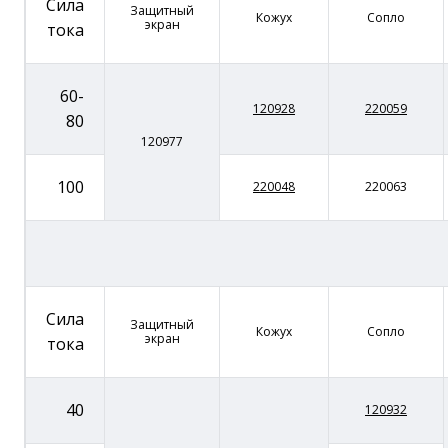
Сила
Защитный
Кожух
Сопло
экран
тока
60-
120928
220059
80
120977
100
220048
220063
Сила
Защитный
Кожух
Сопло
экран
тока
40
120932