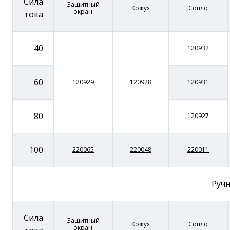
Сила
Защитный
Кожух
Сопло
экран
тока
40
120932
60
120929
120928
120931
80
120927
100
220065
220048
220011
Ручн
Сила
Защитный
Кожух
Сопло
экран