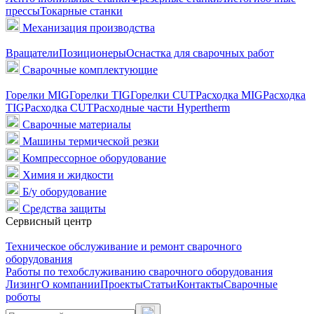
прессы
Токарные станки
Механизация производства
Вращатели
Позиционеры
Оснастка для сварочных работ
Сварочные комплектующие
Горелки MIG
Горелки TIG
Горелки CUT
Расходка MIG
Расходка
TIG
Расходка CUT
Расходные части Hypertherm
Сварочные материалы
Машины термической резки
Компрессорное оборудование
Химия и жидкости
Б/у оборудование
Средства защиты
Сервисный центр
Техническое обслуживание и ремонт сварочного
оборудования
Работы по техобслуживанию сварочного оборудования
Лизинг
О компании
Проекты
Статьи
Контакты
Сварочные
роботы