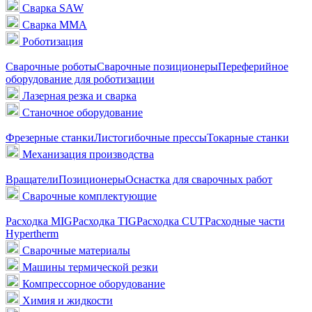
Сварка SAW
Сварка MMA
Роботизация
Сварочные роботы
Сварочные позиционеры
Переферийное
оборудование для роботизации
Лазерная резка и сварка
Станочное оборудование
Фрезерные станки
Листогибочные прессы
Токарные станки
Механизация производства
Вращатели
Позиционеры
Оснастка для сварочных работ
Сварочные комплектующие
Расходка MIG
Расходка TIG
Расходка CUT
Расходные части
Hypertherm
Сварочные материалы
Машины термической резки
Компрессорное оборудование
Химия и жидкости