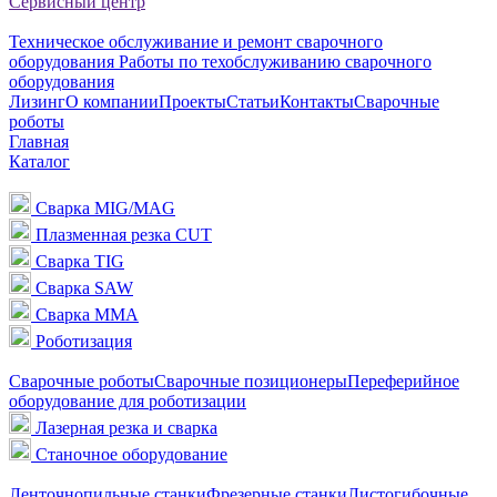
Сервисный центр
Техническое обслуживание и ремонт сварочного
оборудования
Работы по техобслуживанию сварочного
оборудования
Лизинг
О компании
Проекты
Статьи
Контакты
Сварочные
роботы
Главная
Каталог
Сварка MIG/MAG
Плазменная резка CUT
Сварка TIG
Сварка SAW
Сварка MMA
Роботизация
Сварочные роботы
Сварочные позиционеры
Переферийное
оборудование для роботизации
Лазерная резка и сварка
Станочное оборудование
Ленточнопильные станки
Фрезерные станки
Листогибочные