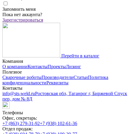
Запомнить меня
Пока нет аккаунта?
Зарегистрироваться
Перейти в каталог
Компания
О компании
Контакты
Проекты
Лизинг
Полезное
Сварочные роботы
Производители
Статьи
Политика
конфиденциальности
Реквизиты
Контакты
info@sts-weld.ru
Ростовская обл, Таганрог г, Биржевой Спуск
пер, дом № 8Д
Телефоны
Офис, секретарь:
+7 (863) 279-31-92
+7 (938) 102-61-36
Отдел продаж: