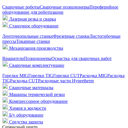
Сварочные роботы
Сварочные позиционеры
Переферийное
оборудование для роботизации
Лазерная резка и сварка
Станочное оборудование
Ленточнопильные станки
Фрезерные станки
Листогибочные
прессы
Токарные станки
Механизация производства
Вращатели
Позиционеры
Оснастка для сварочных работ
Сварочные комплектующие
Горелки MIG
Горелки TIG
Горелки CUT
Расходка MIG
Расходка
TIG
Расходка CUT
Расходные части Hypertherm
Сварочные материалы
Машины термической резки
Компрессорное оборудование
Химия и жидкости
Б/у оборудование
Средства защиты
Сервисный центр