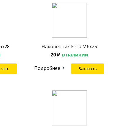
6х28
Наконечник E-Cu M6х25
и
20 ₽
в наличии
Подробнее
азать
Заказать