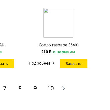
АК
Сопло газовое 36АК
и
210 ₽
в наличии
Подробнее
азать
Заказать
7
8
9
10