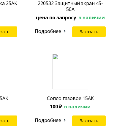
ка 25АК
220532 Защитный экран 45-
50А
и
цена по запросу
в наличии
Подробнее
азать
Заказать
15АК
Сопло газовое 15АК
и
100 ₽
в наличии
Подробнее
азать
Заказать