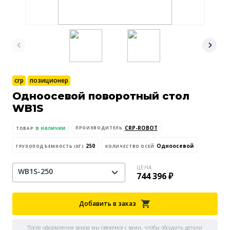
crp
позиционер
Одноосевой поворотный стол
WB1S
в наличии
CRP-ROBOT
ПРОИЗВОДИТЕЛЬ
ТОВАР
250
Одноосевой
ГРУЗОПОДЪЕМНОСТЬ (КГ)
КОЛИЧЕСТВО ОСЕЙ
ЦЕНА
WB1S-250
744 396 ₽
Добавить в заказ
После оформления заказа мы свяжемся с вами, чтобы обсудить детали