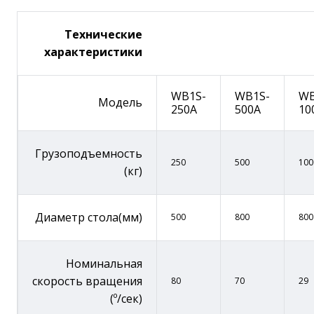
Технические
характеристики
WB1S-
WB1S-
WB
Модель
250A
500A
10
Грузоподъемность
250
500
100
(кг)
Диаметр стола(мм)
500
800
800
Номинальная
скорость вращения
80
70
29
(º/сек)