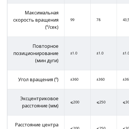
Максимальная
скорость вращения
99
78
43,
(º/сек)
Повторное
позиционирование
±1.0
±1.0
±1.
(мин дуги)
Угол вращения (º)
±360
±360
±36
Эксцентриковое
⩽200
⩽250
⩽3
расстояние (мм)
Расстояние центра
⩽200
⩽250
⩽3