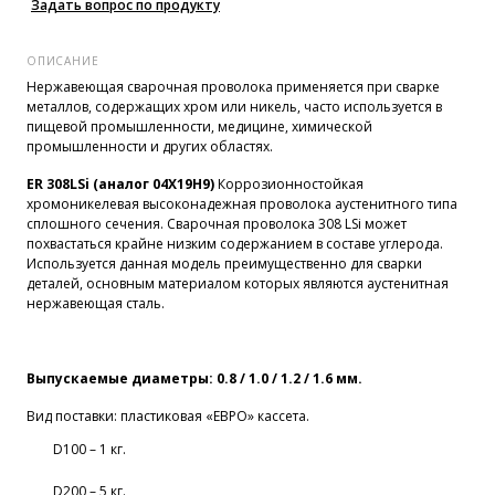
Задать вопрос по продукту
ОПИСАНИЕ
Нержавеющая сварочная проволока применяется при сварке
металлов, содержащих хром или никель, часто используется в
пищевой промышленности, медицине, химической
промышленности и других областях.
ER 308LSi (аналог 04Х19Н9)
Коррозионностойкая
хромоникелевая высоконадежная проволока аустенитного типа
сплошного сечения. Сварочная проволока 308 LSi может
похвастаться крайне низким содержанием в составе углерода.
Используется данная модель преимущественно для сварки
деталей, основным материалом которых являются аустенитная
нержавеющая сталь.
Выпускаемые диаметры: 0.8 / 1.0 / 1.2 / 1.6 мм.
Вид поставки: пластиковая «ЕВРО» кассета.
D100 – 1 кг.
D200 – 5 кг.