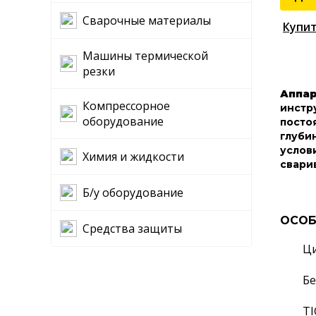
Сварочные материалы
Купит
Машины термической
резки
Аппар
Компрессорное
инстр
оборудование
посто
глуби
услов
Химия и жидкости
свари
Б/у оборудование
ОСОБ
Средства защиты
Ци
Бе
TI