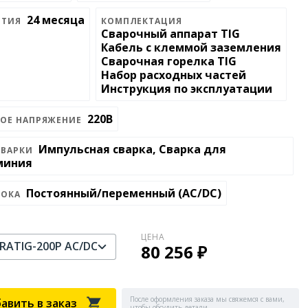
24 месяца
НТИЯ
КОМПЛЕКТАЦИЯ
Сварочный аппарат TIG
Кабель с клеммой заземления
Сварочная горелка TIG
Набор расходных частей
Инструкция по эксплуатации
220В
ВОЕ НАПРЯЖЕНИЕ
Импульсная сварка, Сварка для
СВАРКИ
миния
Постоянный/переменный (AC/DC)
ТОКА
ЦЕНА
RATIG-200P AC/DC
80 256 ₽
После оформления заказа мы свяжемся с вами,
авить в заказ
чтобы обсудить детали