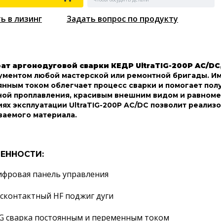
ь в лизинг
Задать вопрос по продукту
ат аргонодуговой сварки КЕДР UltraTIG-200P AC/DC
ументом любой мастерской или ремонтной бригады. Им
янным током облегчает процесс сварки и помогает пол
ной проплавления, красивым внешним видом и равном
иях эксплуатации UltraTIG-200P AC/DC позволит реализ
ваемого материала.
ЕННОСТИ:
фровая панель управления
сконтактный HF поджиг дуги
G сварка постоянным и переменным током