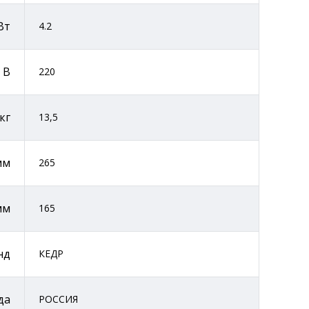
Вт
4.2
 В
220
кг
13,5
мм
265
мм
165
нд
КЕДР
да
РОССИЯ