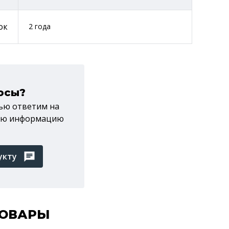
ок
2 года
осы?
тью ответим на
мую информацию
укту
ТОВАРЫ