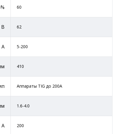
В%
60
 В
62
 А
5-200
мм
410
ип
Аппараты TIG до 200А
мм
1.6-4.0
 А
200