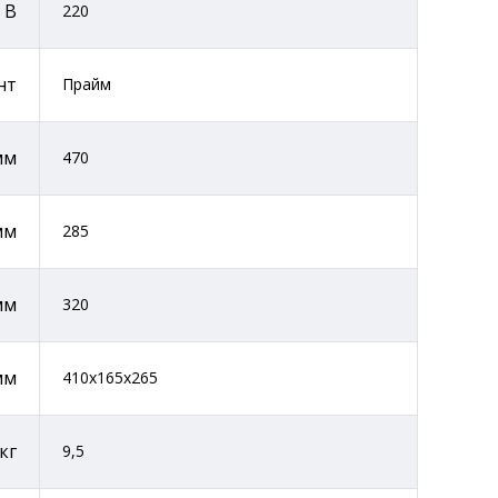
 В
220
нт
Прайм
мм
470
мм
285
мм
320
мм
410x165x265
 кг
9,5