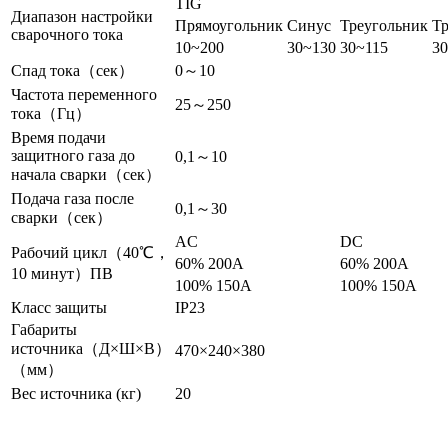
TIG
Диапазон настройки
Прямоугольник
Синус
Треугольник
Т
сварочного тока
10~200
30~130
30~115
30
Спад тока（сек）
0～10
Частота переменного
25～250
тока（Гц）
Время подачи
защитного газа до
0,1～10
начала сварки（сек）
Подача газа после
0,1～30
сварки（сек）
AC
DC
Рабочий цикл（40℃，
60% 200A
60% 200A
10 минут）ПВ
100% 150A
100% 150A
Класс защиты
IP23
Габариты
источника（Д×Ш×В）
470×240×380
（мм）
Вес источника (кг)
20