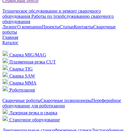
Сервисный центр
Техническое обслуживание и ремонт сварочного
оборудования
Работы по техобслуживанию сварочного
оборудования
Лизинг
О компании
Проекты
Статьи
Контакты
Сварочные
роботы
Главная
Каталог
Сварка MIG/MAG
Плазменная резка CUT
Сварка TIG
Сварка SAW
Сварка MMA
Роботизация
Сварочные роботы
Сварочные позиционеры
Переферийное
оборудование для роботизации
Лазерная резка и сварка
Станочное оборудование
Ленточнопильные станки
Фрезерные станки
Листогибочные