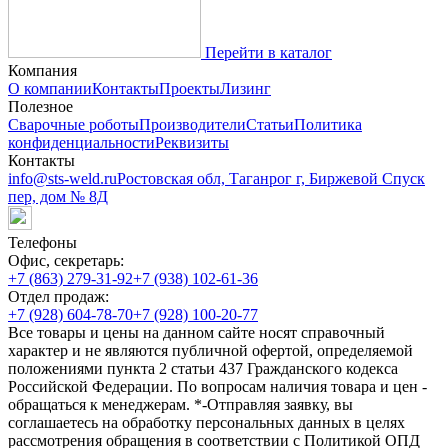
Перейти в каталог
Компания
О компании
Контакты
Проекты
Лизинг
Полезное
Сварочные роботы
Производители
Статьи
Политика
конфиденциальности
Реквизиты
Контакты
info@sts-weld.ru
Ростовская обл, Таганрог г, Биржевой Спуск
пер, дом № 8Д
Телефоны
Офис, секретарь:
+7 (863) 279-31-92
+7 (938) 102-61-36
Отдел продаж:
+7 (928) 604-78-70
+7 (928) 100-20-77
Все товары и цены на данном сайте носят справочный
характер и не являются публичной офертой, определяемой
положениями пункта 2 статьи 437 Гражданского кодекса
Российской Федерации. По вопросам наличия товара и цен -
обращаться к менеджерам. *-Отправляя заявку, вы
соглашаетесь на обработку персональных данных в целях
рассмотрения обращения в соответствии с Политикой ОПД