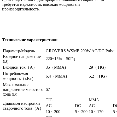
требуется надежность, высокая мощность и
производительность.
Технические характеристики
Параметр/Модель
GROVERS WSME 200W AC/DC Pulse
Входное напряжение
220±15%，50Гц
(В)
Входной ток（A）
35（MMA)
29（TIG)
Потребляемая
6,4（MMA)
5,2（TIG)
мощность（кВт）
Максимальное
напряжение холостого
67
хода (В)
TIG
MMA
Диапазон настройки
AC
DC
AC
D
сварочного тока（A）
10～200
5～200
10～170
5