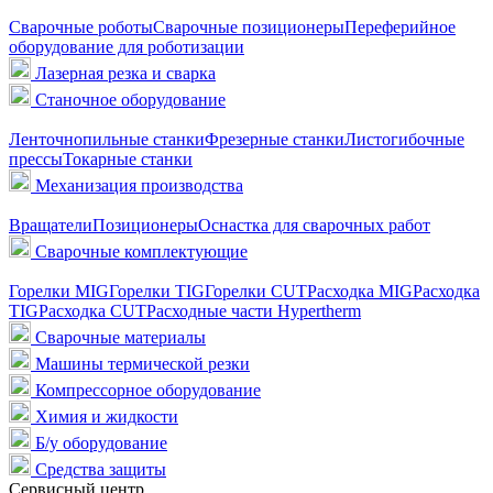
Сварочные роботы
Сварочные позиционеры
Переферийное
оборудование для роботизации
Лазерная резка и сварка
Станочное оборудование
Ленточнопильные станки
Фрезерные станки
Листогибочные
прессы
Токарные станки
Механизация производства
Вращатели
Позиционеры
Оснастка для сварочных работ
Сварочные комплектующие
Горелки MIG
Горелки TIG
Горелки CUT
Расходка MIG
Расходка
TIG
Расходка CUT
Расходные части Hypertherm
Сварочные материалы
Машины термической резки
Компрессорное оборудование
Химия и жидкости
Б/у оборудование
Средства защиты
Сервисный центр