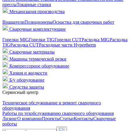
прессы
Токарные станки
Механизация производства
Вращатели
Позиционеры
Оснастка для сварочных работ
Сварочные комплектующие
Горелки MIG
Горелки TIG
Горелки CUT
Расходка MIG
Расходка
TIG
Расходка CUT
Расходные части Hypertherm
Сварочные материалы
Машины термической резки
Компрессорное оборудование
Химия и жидкости
Б/у оборудование
Средства защиты
Сервисный центр
Техническое обслуживание и ремонт сварочного
оборудования
Работы по техобслуживанию сварочного оборудования
Лизинг
О компании
Проекты
Статьи
Контакты
Сварочные
роботы