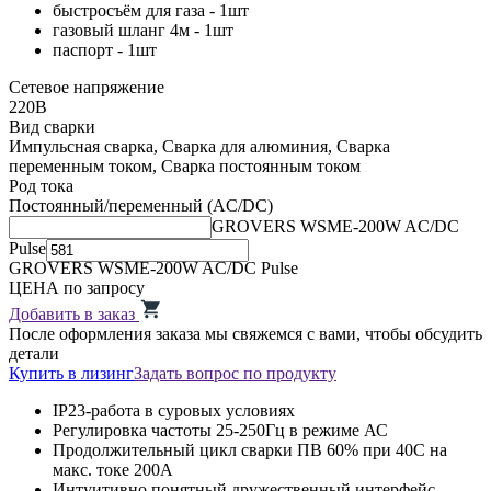
быстросъём для газа - 1шт
газовый шланг 4м - 1шт
паспорт - 1шт
Сетевое напряжение
220В
Вид сварки
Импульсная сварка, Сварка для алюминия, Сварка
переменным током, Сварка постоянным током
Род тока
Постоянный/переменный (AC/DC)
GROVERS WSME-200W AC/DC
Pulse
GROVERS WSME-200W AC/DC Pulse
ЦЕНА
по запросу
Добавить в заказ
После оформления заказа мы свяжемся с вами, чтобы обсудить
детали
Купить в лизинг
Задать вопрос по продукту
IP23-работа в суровых условиях
Регулировка частоты 25-250Гц в режиме АС
Продолжительный цикл сварки ПВ 60% при 40С на
макс. токе 200А
Интуитивно понятный дружественный интерфейс