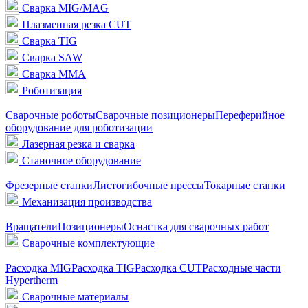
Сварка MIG/MAG
Плазменная резка CUT
Сварка TIG
Сварка SAW
Сварка MMA
Роботизация
Сварочные роботы
Сварочные позиционеры
Переферийное
оборудование для роботизации
Лазерная резка и сварка
Станочное оборудование
Фрезерные станки
Листогибочные прессы
Токарные станки
Механизация производства
Вращатели
Позиционеры
Оснастка для сварочных работ
Сварочные комплектующие
Расходка MIG
Расходка TIG
Расходка CUT
Расходные части
Hypertherm
Сварочные материалы