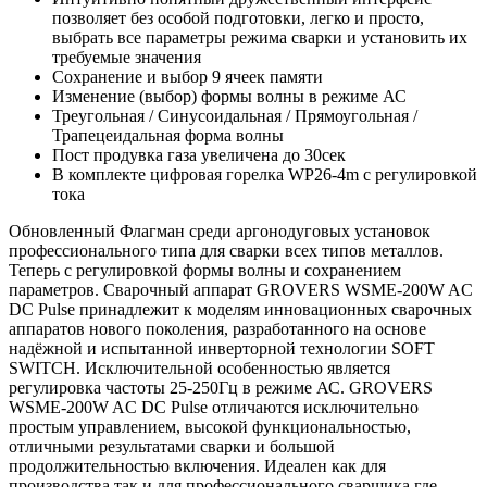
позволяет без особой подготовки, легко и просто,
выбрать все параметры режима сварки и установить их
требуемые значения
Сохранение и выбор 9 ячеек памяти
Изменение (выбор) формы волны в режиме АС
Треугольная / Синусоидальная / Прямоугольная /
Трапецеидальная форма волны
Пост продувка газа увеличена до 30сек
В комплекте цифровая горелка WP26-4m с регулировкой
тока
Обновленный Флагман среди аргонодуговых установок
профессионального типа для сварки всех типов металлов.
Теперь с регулировкой формы волны и сохранением
параметров. Сварочный аппарат GROVERS WSME-200W AC
DC Pulse принадлежит к моделям инновационных сварочных
аппаратов нового поколения, разработанного на основе
надёжной и испытанной инверторной технологии SOFT
SWITCH. Исключительной особенностью является
регулировка частоты 25-250Гц в режиме АС. GROVERS
WSME-200W AC DC Pulse отличаются исключительно
простым управлением, высокой функциональностью,
отличными результатами сварки и большой
продолжительностью включения. Идеален как для
производства так и для профессионального сварщика где