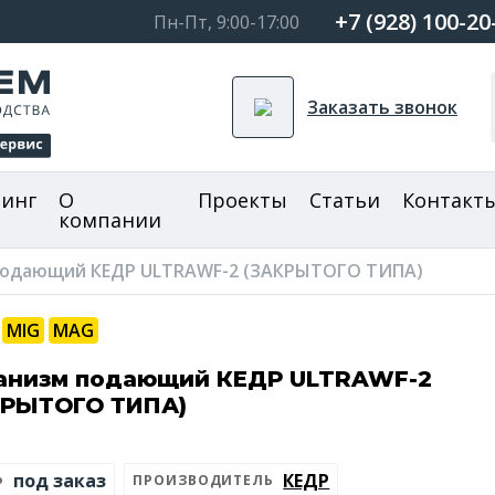
+7 (928) 100-20
Пн-Пт, 9:00-17:00
Заказать звонок
зинг
О
Проекты
Статьи
Контакт
компании
подающий КЕДР ULTRAWF-2 (ЗАКРЫТОГО ТИПА)
MIG
MAG
анизм подающий КЕДР ULTRAWF-2
КРЫТОГО ТИПА)
под заказ
КЕДР
ПРОИЗВОДИТЕЛЬ
Р