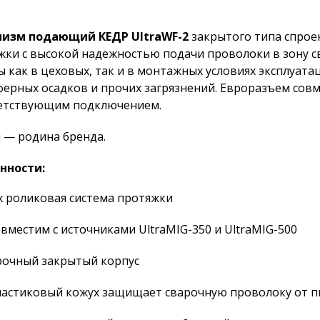
изм подающий КЕДР UltraWF-2
закрытого типа спрое
жки с высокой надежностью подачи проволоки в зону с
ы как в цеховых, так и в монтажных условиях эксплуат
ферных осадков и прочих загрязнений. Евроразъем сов
етствующим подключением.
я — родина бренда.
нности:
х роликовая система протяжки
вместим с источниками UltraMIG-350 и UltraMIG-500
очный закрытый корпус
астиковый кожух защищает сварочную проволоку от пы