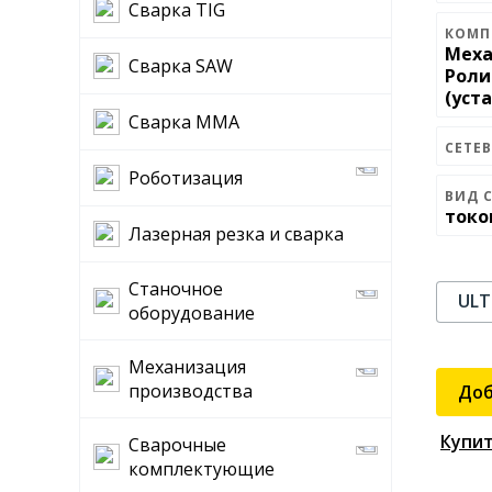
Сварка TIG
КОМП
Меха
Сварка SAW
Роли
(уста
Сварка MMA
СЕТЕ
Роботизация
ВИД 
токо
Лазерная резка и сварка
Станочное
ULT
оборудование
Механизация
производства
Доб
Купит
Сварочные
комплектующие