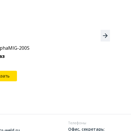
lphaMIG-200S
Сваро
аз
азать
Телефоны
Офис, секретарь:
ts-weld.ru