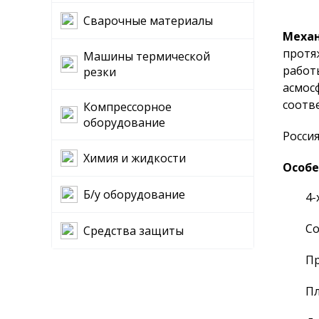
Сварочные материалы
Механ
протя
Машины термической
работ
резки
асмос
соотв
Компрессорное
оборудование
Росси
Химия и жидкости
Особе
Б/у оборудование
4-
Со
Средства защиты
Пр
Пл