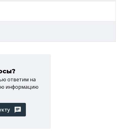
осы?
тью ответим на
мую информацию
укту